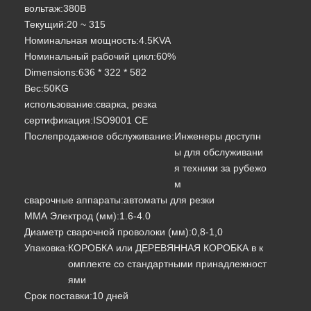
вольтаж:
380В
Текущий:
20 ~ 315
Номинальная мощность:
4.5KVA
Номинальный рабочий цикл:
60%
Dimensions:
636 * 322 * 582
Вес:
50KG
использование:
сварка, резка
сертификация:
ISO9001 CE
Послепродажное обслуживание:
Инженеры доступн
MIG / MMA- 350A
IGBT MIG / MMA - 500A
ы для обслуживани
я техники за рубежо
м
сварочные аппараты:
автоматы для резки
ММА Электрод (мм):
1.6-4.0
Диаметр сварочной проволоки (мм):
0,8-1,0
Упаковка:
КОРОБКА или ДЕРЕВЯННАЯ КОРОБКА в к
омплекте со стандартными принадлежност
ями
Срок поставки:
10 дней