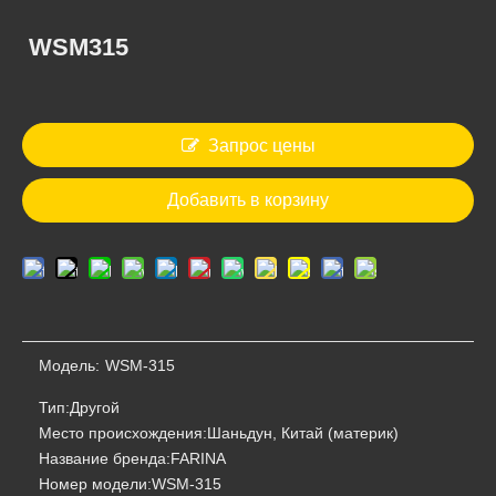
WSM315
MIG 200S
NBC500
Запрос цены
Добавить в корзину
Модель:
WSM-315
Тип:
Другой
ZX7-200 MMA200A
МИГ-350 МИГ-500 МИГ-630
Место происхождения:
Шаньдун, Китай (материк)
Название бренда:
FARINA
Номер модели:
WSM-315