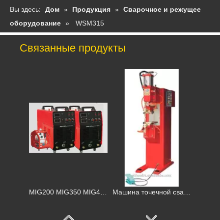
Вы здесь:
Дом
»
Продукция
»
Сварочное и режущее
оборудование
»
WSM315
Связанные продукты
Сварное оборудование MMA Series-Двойное напряжение 220V/380V
CUT 160
MIG200 MIG350 MIG400 MIG 500
Машина точечной сварки серии DN-100