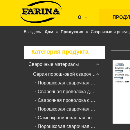
О
ПРОДУ
Вы здесь:
Дом
»
Продукция
»
Сварочные и режущ
Категория продукта
Сварочные материалы
Серия порошковой сварочной проволоки
Порошковая сварочная проволока для углеродистой и низколегированной стали
Сварочная проволока для порошковой сварки в среде защитных газов для наплавки
Сварочная проволока с твердосплавной сваркой для сварки под флюсом
Порошковая сварочная проволока с металлическим сердечником
Самоэкранированная порошковая сварочная проволока для наплавки
Порошковая сварочная проволока из нержавеющей стали