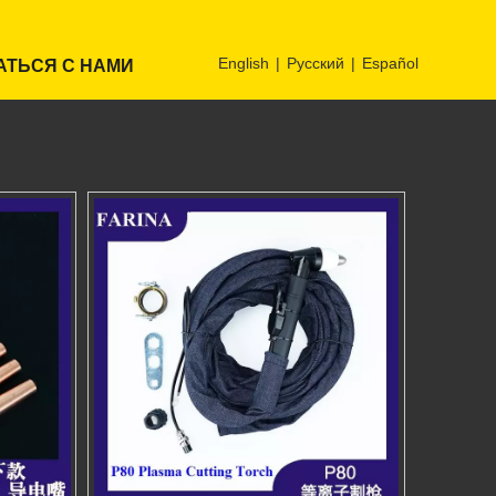
English
|
Pусский
|
Español
АТЬСЯ С НАМИ