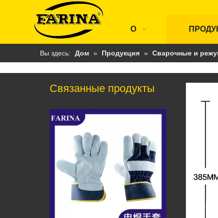
О
ПРОДУ
Вы здесь:
Дом
»
Продукция
»
Сварочные и режу
Связанные продукты
Сварочная перчатка