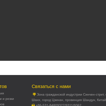
тов
Связаться с нами
ния
Зона гражданской индустрии Синчен-стрит, 

и и резки
Шанх, город Цзинан, провинция Шандун, Китай
ров
+86-531-84809327/9311/9362
