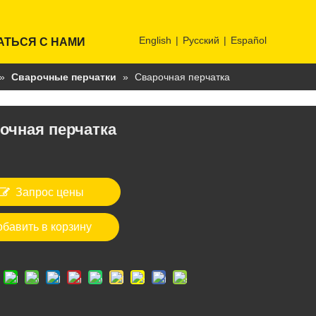
English
|
Pусский
|
Español
АТЬСЯ С НАМИ
»
Сварочные перчатки
»
Сварочная перчатка
очная перчатка
Запрос цены
обавить в корзину