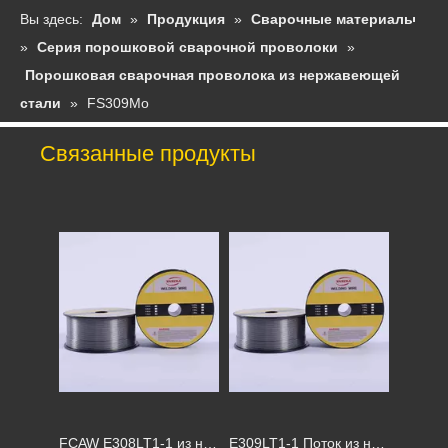
Вы здесь:
Дом
»
Продукция
»
Сварочные материалы
»
Серия порошковой сварочной проволоки
»
Порошковая сварочная проволока из нержавеющей
стали
»
FS309Mo
Связанные продукты
FCAW E308LT1-1 из нержавеющей стали E308LT1-1
E309LT1-1 Поток из нержавеющей стали.
E308LT1-1
E309LT-1 Ставня сварки из нержавеющей стали, купить проволоку Отправить одноразовые маски бесплатно