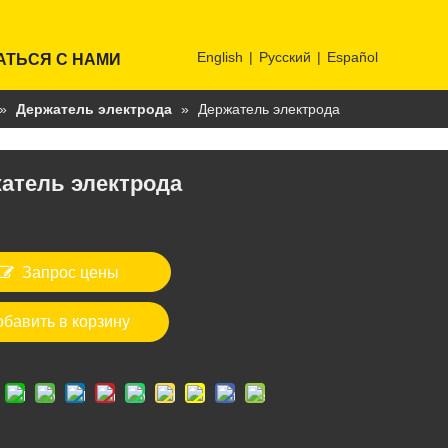
English
|
Pусский
|
Español
АТЬСЯ С НАМИ
»
Держатель электрода
»
Держатель электрода
атель электрода
Запрос цены
обавить в корзину