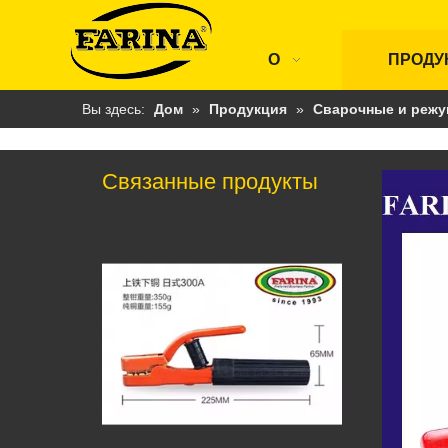
О
ПРОДУ
Вы здесь:
Дом
»
Продукция
»
Сварочные и режу
Связанные продукты
Держатель электрода