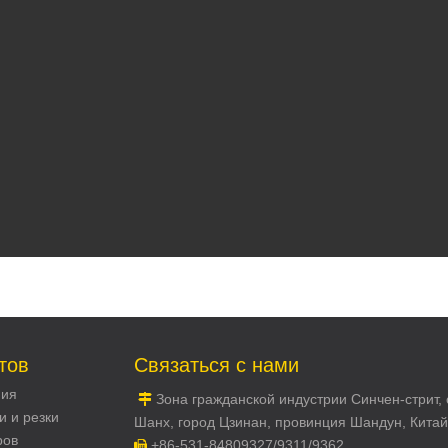
тов
Связаться с нами
ния
Зона гражданской индустрии Синчен-стрит, 

и и резки
Шанх, город Цзинан, провинция Шандун, Китай
ров
+86-531-84809327/9311/9362
