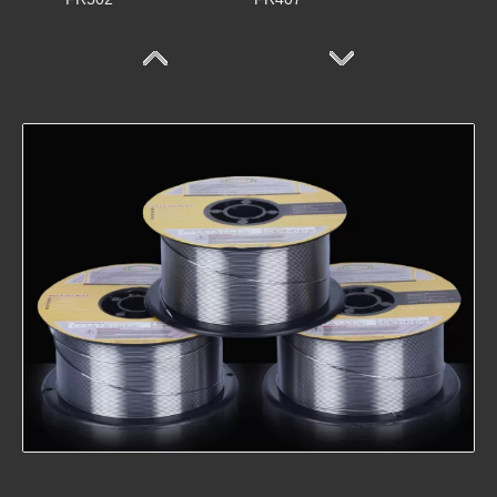
FR402
FR317