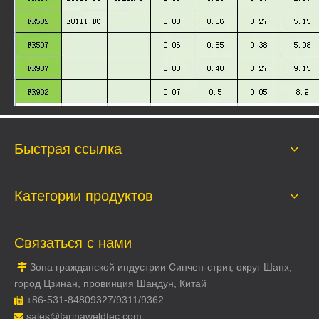
Быстрая ссылка
Категории продуктов
Связаться с нами
Зона гражданской индустрии Синчен-стрит, округ Шанх,

город Цзинан, провинция Шандун, Китай
+86-531-84809327/9311/9362

sales@farinaweldtec.com
