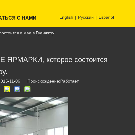
English
|
Pусский
|
Español
АТЬСЯ С НАМИ
стоится в мае в Гуанчжоу.
 ЯРМАРКИ, которое состоится
оу.
2015-11-06 Происхождение:
Работает