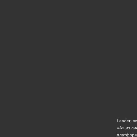
Сварка и резка / эссен / Германия
2023-08-09
工业 其他 企业 温室 气体 排放 报告 报告 报告 报告
2022-06-09
Leader, 
«А» из ли
платформ