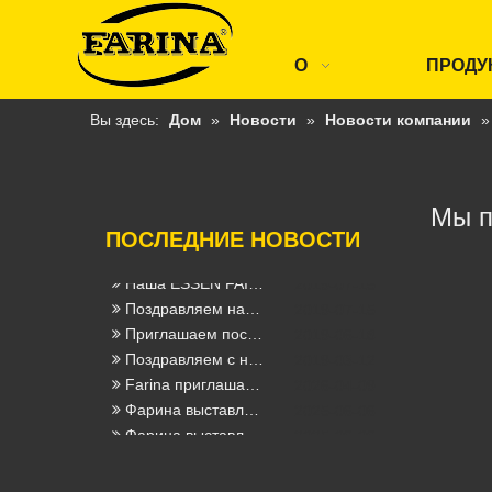
工业 其他 企业 温室 气体 排放 报告 报告 报告 报告
2022-06-09
2021 年度 社会 责任 报告
2022-06-02
Пекин Эссен Облете и ярмарка для резки
2021-03-25
О
ПРОДУ
МЕЖДУНАРОДНОЕ АППАРАТНОЕ ОБОРУДОВАНИЕ отложено
2020-02-28
Приглашаем клиентов из Малайзии и Таиланда посетить нашу компанию FARINA
2019-05-14
Вы здесь:
Дом
»
Новости
»
Новости компании
FABTECH Мексика 2020
2020-02-11
Международная выставка оборудования в Кельне
2020-02-11
новый сертификат DNV-GL для сварочной проволоки
2019-10-11
Мы п
Поздравление мы получаем новые CCS Certficates из Порошковых сварочной проволоки
2019-09-29
ПОСЛЕДНИЕ НОВОСТИ
Праздновать успех нашей регистрации товарного знака Farina в 17 новых странах
2019-09-23
Наш новый сертификат ABS из США
2019-07-15
Наша ESSEN FAIR стала свидетелем огромного прогресса
2019-07-15
Поздравляем нашего FARINA E71T-1 (H5) пройти тест
2019-07-15
Приглашаем посетить выставку сварки и резки Пекин Эссен, наш стенд № E3576
2019-06-18
Поздравляем с новым официально запущенным сайтом
2019-03-12
Farina приглашает вас принять участие в 139-й Кантонской ярмарке (стенды 9.1E30 и 6.0E18)
2026-04-09
Фарина выставлена ​​на 28 -й Пекинг Эссен Сварка и Рука
2025-06-06
Фарина выставлена ​​в Schweissen & Schneiden 2025 - стенд 7e32
2025-06-06
Farina (Jinan) Weldtec & Machinery Co., Ltd. продемонстрирует на 137 -й кантонской ярмарке
2025-02-18