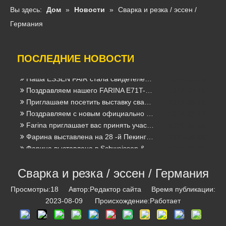
Вы здесь:
Дом
»
Новости
»
Сварка и резка / эссен /
FABTECH Мексика 2020
2020-02-11
Международная выставка оборудования в Кельне
2020-02-11
Германия
новый сертификат DNV-GL для сварочной проволоки
2019-10-11
Поздравление мы получаем новые CCS Certficates из Порошковых сварочной проволоки
2019-09-29
ПОСЛЕДНИЕ НОВОСТИ
Праздновать успех нашей регистрации товарного знака Farina в 17 новых странах
2019-09-23
Наш новый сертификат ABS из США
2019-07-15
Наша ESSEN FAIR стала свидетелем огромного прогресса
2019-07-15
Поздравляем нашего FARINA E71T-1 (H5) пройти тест
2019-07-15
Приглашаем посетить выставку сварки и резки Пекин Эссен, наш стенд № E3576
2019-06-18
Поздравляем с новым официально запущенным сайтом
2019-03-12
Farina приглашает вас принять участие в 139-й Кантонской ярмарке (стенды 9.1E30 и 6.0E18)
2026-04-09
Фарина выставлена ​​на 28 -й Пекинг Эссен Сварка и Рука
2025-06-06
Фарина выставлена ​​в Schweissen & Schneiden 2025 - стенд 7e32
2025-06-06
Farina (Jinan) Weldtec & Machinery Co., Ltd. продемонстрирует на 137 -й кантонской ярмарке
2025-02-18
Сварка и резка / эссен / Германия
Сварка и резка / эссен / Германия
2023-08-09
工业 其他 企业 温室 气体 排放 报告 报告 报告 报告
2022-06-09
Просмотры:
18
Автор:Pедактор сайта Время публикации:
2023-08-09 Происхождение:
Работает