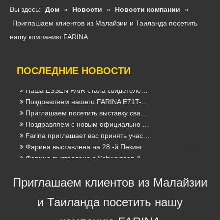
МЕЖДУНАРОДНОЕ АППАРАТНОЕ ОБОРУДОВАНИЕ отложено
2020-02-28
Вы здесь:
Дом
»
Новости
»
Новости компании
»
Приглашаем клиентов из Малайзии и Таиланда посетить нашу компанию FARINA
2019-05-14
Приглашаем клиентов из Малайзии и Таиланда посетить
FABTECH Мексика 2020
2020-02-11
Международная выставка оборудования в Кельне
2020-02-11
нашу компанию FARINA
новый сертификат DNV-GL для сварочной проволоки
2019-10-11
Поздравление мы получаем новые CCS Certficates из Порошковых сварочной проволоки
2019-09-29
ПОСЛЕДНИЕ НОВОСТИ
Праздновать успех нашей регистрации товарного знака Farina в 17 новых странах
2019-09-23
Наш новый сертификат ABS из США
2019-07-15
Наша ESSEN FAIR стала свидетелем огромного прогресса
2019-07-15
Поздравляем нашего FARINA E71T-1 (H5) пройти тест
2019-07-15
Приглашаем посетить выставку сварки и резки Пекин Эссен, наш стенд № E3576
2019-06-18
Поздравляем с новым официально запущенным сайтом
2019-03-12
Farina приглашает вас принять участие в 139-й Кантонской ярмарке (стенды 9.1E30 и 6.0E18)
2026-04-09
Фарина выставлена ​​на 28 -й Пекинг Эссен Сварка и Рука
2025-06-06
Фарина выставлена ​​в Schweissen & Schneiden 2025 - стенд 7e32
2025-06-06
Farina (Jinan) Weldtec & Machinery Co., Ltd. продемонстрирует на 137 -й кантонской ярмарке
2025-02-18
Приглашаем клиентов из Малайзии
Сварка и резка / эссен / Германия
2023-08-09
工业 其他 企业 温室 气体 排放 报告 报告 报告 报告
2022-06-09
и Таиланда посетить нашу